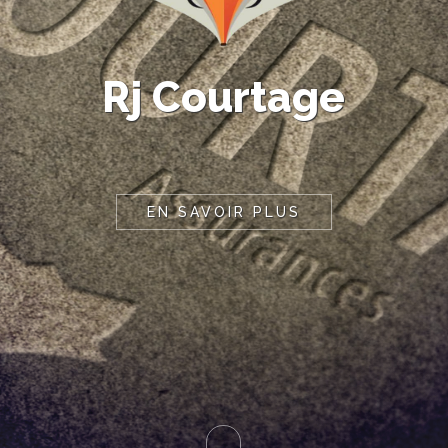
R
j
C
o
u
r
t
a
g
e
EN SAVOIR PLUS